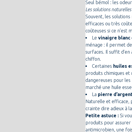
Seul bémol : les odeu
Les solutions naturelles
Souvent, les solutions
efficaces ou très coûte
coûteuses si ce n’est 
Le
vinaigre blanc
ménage : il permet de
surfaces. Il suffit d’
chiffon.
Certaines
huiles e
produits chimiques et 
dangereuses pour les 
marché une huile essen
La
pierre d’argen
Naturelle et efficace,
crainte dire adieux à la
Petite astuce :
Si vou
produits pour assurer 
antimicrobien, une foi