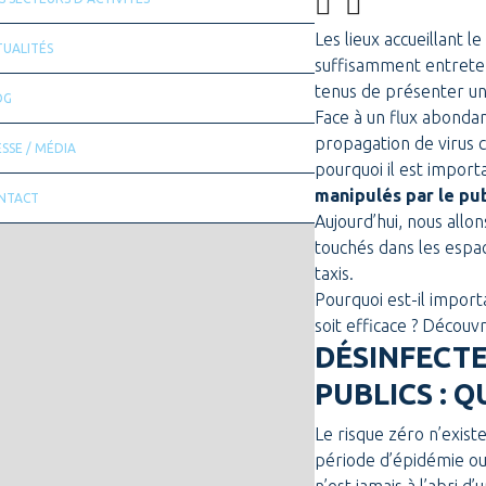
Les lieux accueillant 
TUALITÉS
suffisamment entretenu
tenus de présenter un 
OG
Face à un flux abondant
propagation de virus 
SSE / MÉDIA
pourquoi il est impor
manipulés par le pub
NTACT
Aujourd’hui, nous allo
touchés dans les espa
taxis.
Pourquoi est-il impor
soit efficace ? Découvre
DÉSINFECTE
PUBLICS : 
Le risque zéro n’existe
période d’épidémie ou 