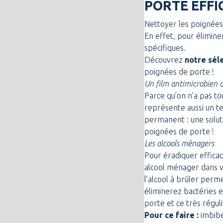
PORTE EFF
Nettoyer les poignées 
En effet, pour élimine
spécifiques.
Découvrez
notre sél
poignées de porte !
Un film antimicrobien a
Parce qu’on n’a pas to
représente aussi un t
permanent : une soluti
poignées de porte !
Les alcools ménagers
Pour éradiquer effica
alcool ménager dans vo
l’alcool à brûler perm
éliminerez bactéries 
porte et ce très régul
Pour ce faire :
imbibe