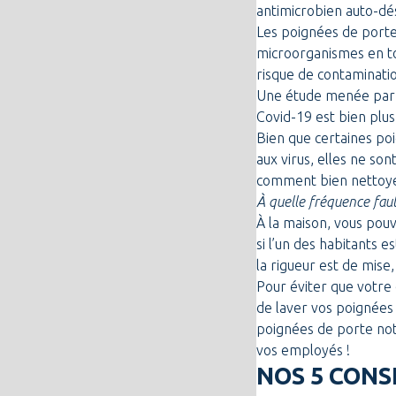
antimicrobien
auto-dés
Les poignées de porte
microorganismes en to
risque de contaminatio
Une
étude
menée par u
Covid-19 est bien plu
Bien que certaines poi
aux virus, elles ne so
comment bien nettoye
À quelle fréquence faut-
À la maison, vous pou
si l’un des habitants e
la rigueur est de mise
Pour éviter que votre
de laver vos poignée
poignées de porte not
vos employés !
NOS 5 CONS