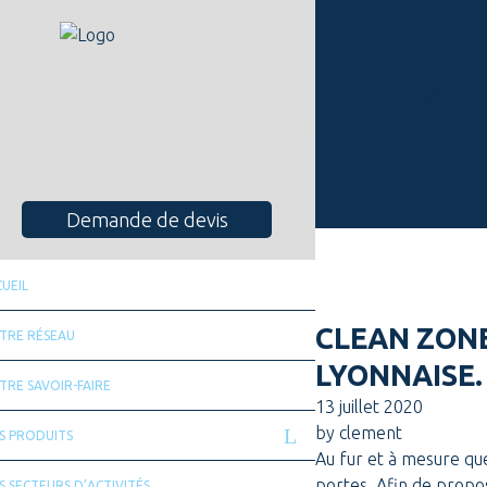
KARTING TA
G
Demande de devis
UEIL
CLEAN ZON
TRE RÉSEAU
LYONNAISE.
TRE SAVOIR-FAIRE
13 juillet 2020
by
clement
S PRODUITS
Au fur et à mesure que
portes. Afin de propos
 SECTEURS D’ACTIVITÉS