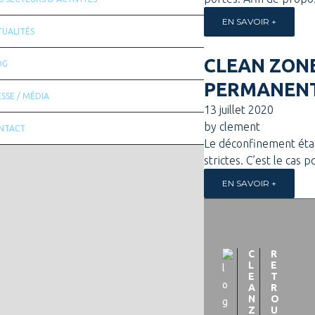
EN SAVOIR +
TUALITÉS
CLEAN ZONE
OG
PERMANEN
SSE / MÉDIA
13 juillet 2020
by
clement
NTACT
Le déconfinement étan
strictes. C’est le cas 
EN SAVOIR +
C
R
L
E
E
T
A
R
N
O
Z
U