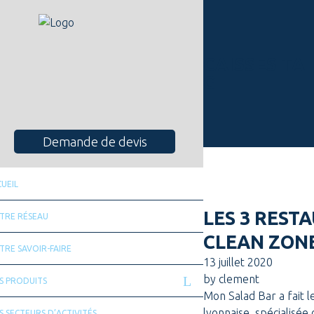
CAISSES TA
G
Demande de devis
UEIL
LES 3 REST
TRE RÉSEAU
CLEAN ZON
TRE SAVOIR-FAIRE
13 juillet 2020
by
clement
S PRODUITS
Mon Salad Bar a fait l
lyonnaise, spécialisée 
 SECTEURS D’ACTIVITÉS