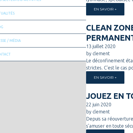
EN SAVOIR +
TUALITÉS
CLEAN ZONE
OG
PERMANEN
SSE / MÉDIA
13 juillet 2020
by
clement
NTACT
Le déconfinement étan
strictes. C’est le cas 
EN SAVOIR +
JOUEZ EN T
22 juin 2020
by
clement
Depuis sa réouverture,
s’amuser en toute sécur