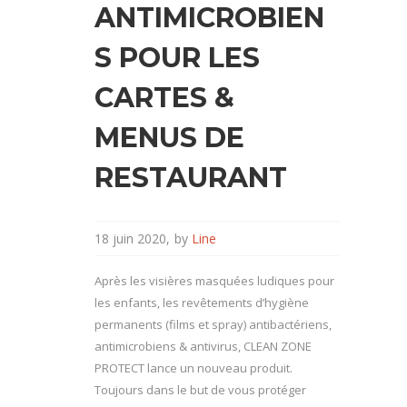
ANTIMICROBIEN
S POUR LES
CARTES &
MENUS DE
RESTAURANT
18 juin 2020
by
Line
Après les visières masquées ludiques pour
les enfants, les revêtements d’hygiène
permanents (films et spray) antibactériens,
antimicrobiens & antivirus, CLEAN ZONE
PROTECT lance un nouveau produit.
Toujours dans le but de vous protéger