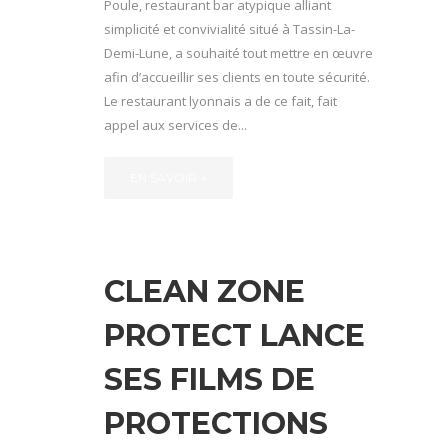
Poule, restaurant bar atypique alliant
simplicité et convivialité situé à Tassin-La-
Demi-Lune, a souhaité tout mettre en œuvre
afin d’accueillir ses clients en toute sécurité.
Le restaurant lyonnais a de ce fait, fait
appel aux services de...
EN SAVOIR +
CLEAN ZONE
PROTECT LANCE
SES FILMS DE
PROTECTIONS