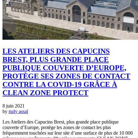
LES ATELIERS DES CAPUCINS
BREST, PLUS GRANDE PLACE
PUBLIQUE COUVERTE D’EUROPE,
PROTÈGE SES ZONES DE CONTACT
CONTRE LA COVID-19 GRÂCE À
CLEAN ZONE PROTECT
8 juin 2021
by
rudy assal
Les Ateliers des Capucins Brest, plus grande place publique
couverte d’Europe, protège les zones de contact les plus
fréquemment touchées sur leur site d’une surface de plus de 10 000