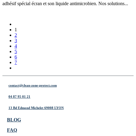
adhésif spécial écran et son liquide antimicrobien. Nos solutions...
EN SAVOIR +
1
2
3
4
5
6
7
contact@clean-zone-protect.com
04 87 95 01 21
13 Bd Edmond Michelet 69008 LYON
BLOG
FAQ