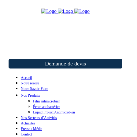
Demande de devis
Accueil
Notre réseau
Notre Savoir-Faire
Nos Produits
Film antimicrobien
Écran antibactérien
Liquid Protect Antimicrobien
Nos Secteurs d’Activités
Actualités
Presse / Média
Contact