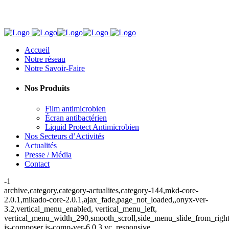
Accueil
Notre réseau
Notre Savoir-Faire
Nos Produits
Film antimicrobien
Écran antibactérien
Liquid Protect Antimicrobien
Nos Secteurs d’Activités
Actualités
Presse / Média
Contact
-1
archive,category,category-actualites,category-144,mkd-core-
2.0.1,mikado-core-2.0.1,ajax_fade,page_not_loaded,,onyx-ver-
3.2,vertical_menu_enabled, vertical_menu_left,
vertical_menu_width_290,smooth_scroll,side_menu_slide_from_righ
js-composer js-comp-ver-6.0.3,vc_responsive