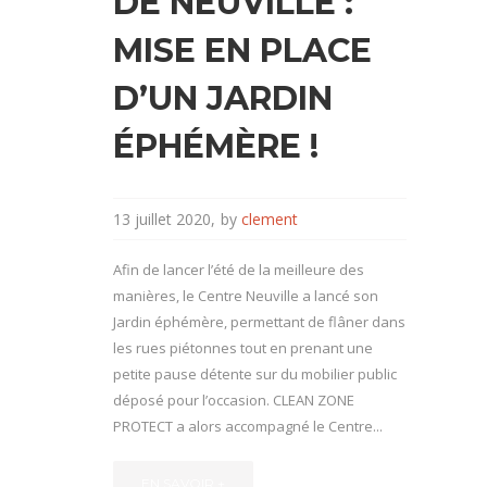
DE NEUVILLE :
MISE EN PLACE
D’UN JARDIN
ÉPHÉMÈRE !
13 juillet 2020
by
clement
Afin de lancer l’été de la meilleure des
manières, le Centre Neuville a lancé son
Jardin éphémère, permettant de flâner dans
les rues piétonnes tout en prenant une
petite pause détente sur du mobilier public
déposé pour l’occasion. CLEAN ZONE
PROTECT a alors accompagné le Centre...
EN SAVOIR +