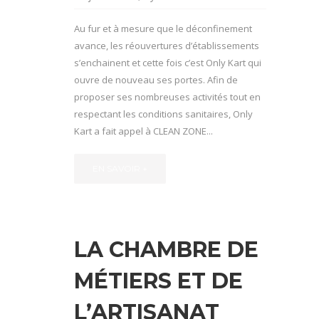
Au fur et à mesure que le déconfinement
avance, les réouvertures d’établissements
s’enchainent et cette fois c’est Only Kart qui
ouvre de nouveau ses portes. Afin de
proposer ses nombreuses activités tout en
respectant les conditions sanitaires, Only
Kart a fait appel à CLEAN ZONE...
EN SAVOIR +
LA CHAMBRE DE
MÉTIERS ET DE
L’ARTISANAT