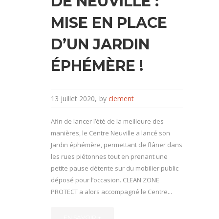
DE NEUVILLE :
MISE EN PLACE
D’UN JARDIN
ÉPHÉMÈRE !
13 juillet 2020
by
clement
Afin de lancer l’été de la meilleure des
manières, le Centre Neuville a lancé son
Jardin éphémère, permettant de flâner dans
les rues piétonnes tout en prenant une
petite pause détente sur du mobilier public
déposé pour l’occasion. CLEAN ZONE
PROTECT a alors accompagné le Centre...
EN SAVOIR +